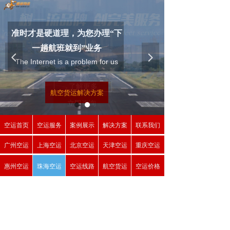
准时才是硬道理，为您办理“下
一趟航班就到”业务
为您提供
넳
넲
The Internet is a problem for us
加急空运服务
“下一趟航班就到“业务
了解更多
航空货运解决方案
立即咨询
空运首页
空运服务
案例展示
解决方案
联系我们
广州空运
上海空运
北京空运
天津空运
重庆空运
惠州空运
珠海空运
空运线路
航空货运
空运价格