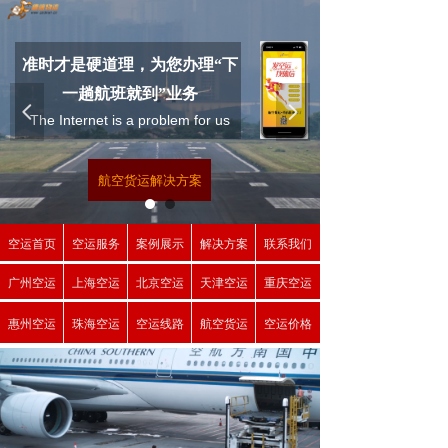
准时才是硬道理，为您办理“下
一趟航班就到”业务
为您提供
넳
넲
The Internet is a problem for us
加急空运服务
“下一趟航班就到“业务
了解更多
航空货运解决方案
立即咨询
空运首页
空运服务
案例展示
解决方案
联系我们
广州空运
上海空运
北京空运
天津空运
重庆空运
惠州空运
珠海空运
空运线路
航空货运
空运价格