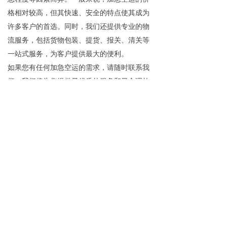
格相对较高，但其快速、安全的特点使其成为
许多客户的首选。同时，我们还提供专业的物
流服务，包括货物包装、提货、报关、清关等
一站式服务，为客户提供最大的便利。
如果您有任何加急空运的需求，请随时联系我
们，我们将为您提供最优质的服务和最合理的
价格。我们的专业团队将竭诚为您服务，确保
您的货物安全、快速地运抵目的地。
下一篇：
无
解决方案
空运操作
准时空运
空运价格
空运保障
北京空运
上海空运
天津空运
重庆空运
深圳空运