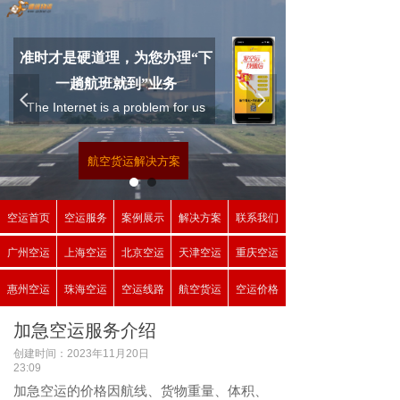
准时才是硬道理，为您办理“下
一趟航班就到”业务
为您提供
넳
넲
The Internet is a problem for us
加急空运服务
“下一趟航班就到“业务
了解更多
航空货运解决方案
立即咨询
空运首页
空运服务
案例展示
解决方案
联系我们
广州空运
上海空运
北京空运
天津空运
重庆空运
惠州空运
珠海空运
空运线路
航空货运
空运价格
加急空运服务介绍
创建时间：
2023年11月20日
23:09
加急空运的价格因航线、货物重量、体积、